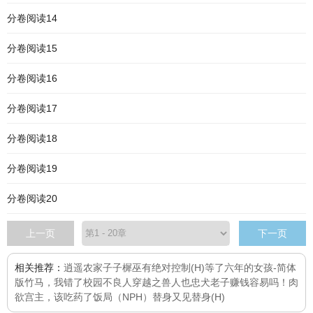
分卷阅读14
分卷阅读15
分卷阅读16
分卷阅读17
分卷阅读18
分卷阅读19
分卷阅读20
上一页
下一页
相关推荐：
逍遥农家子
子樨巫有
绝对控制(H)
等了六年的女孩-简体
版
竹马，我错了
校园不良人
穿越之兽人也忠犬
老子赚钱容易吗！
肉
欲
宫主，该吃药了
饭局（NPH）
替身又见替身(H)