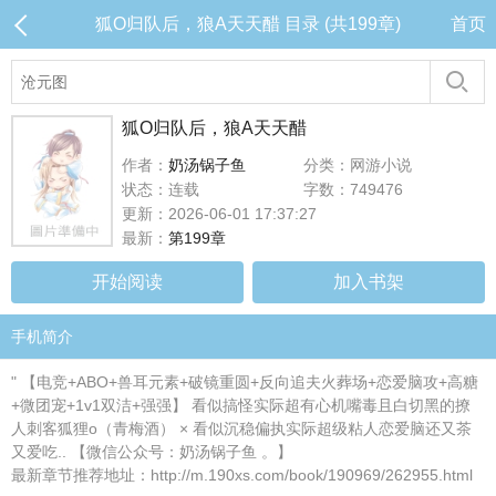
狐O归队后，狼A天天醋 目录 (共199章)
首页
狐O归队后，狼A天天醋
作者：
奶汤锅子鱼
分类：网游小说
状态：连载
字数：749476
更新：2026-06-01 17:37:27
最新：
第199章
开始阅读
加入书架
手机简介
" 【电竞+ABO+兽耳元素+破镜重圆+反向追夫火葬场+恋爱脑攻+高糖
+微团宠+1v1双洁+强强】 看似搞怪实际超有心机嘴毒且白切黑的撩
人刺客狐狸o（青梅酒） × 看似沉稳偏执实际超级粘人恋爱脑还又茶
又爱吃.. 【微信公众号：奶汤锅子鱼 。】
最新章节推荐地址：http://m.190xs.com/book/190969/262955.html