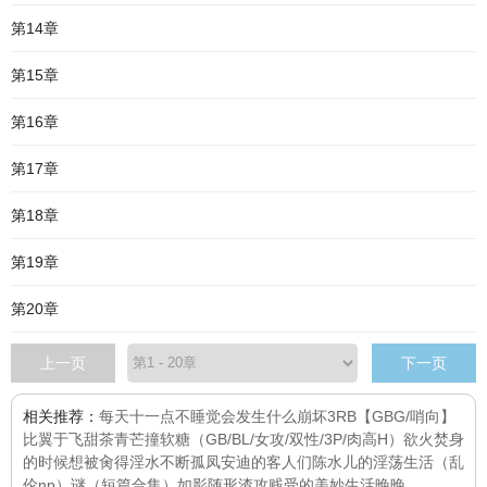
第14章
第15章
第16章
第17章
第18章
第19章
第20章
上一页
下一页
相关推荐：
每天十一点不睡觉会发生什么
崩坏3RB
【GBG/哨向】
比翼于飞
甜茶青芒撞软糖（GB/BL/女攻/双性/3P/肉高H）
欲火焚身
的时候想被肏得淫水不断
孤凤
安迪的客人们
陈水儿的淫荡生活（乱
伦np）
谜（短篇合集）
如影随形
渣攻贱受的美妙生活
晚晚