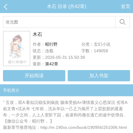
木石 目录 (共42章)
首页
木石
作者：
昭行野
分类：玄幻小说
状态：连载
字数：149058
更新：2026-05-31 15:50:38
最新：
第42章
开始阅读
加入书架
手机简介
" 互攻，双A 看似沉稳实则疯批 腺体受损A×薄情寡义心思深沉 劣等A
俞文青×沈从年 七年前，沈从年以一己之力揭开了上层肮脏的遮羞
布，一夕之间，人上人变阶下囚，俞凌和尚微在逃亡的途中饮弹自..
【微信公众号：昭行野 。】
最新章节推荐地址：http://m.190xs.com/book/190956/251006.html