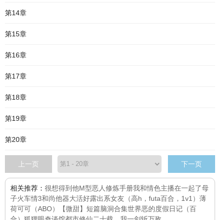
第14章
第15章
第16章
第17章
第18章
第19章
第20章
上一页
下一页
相关推荐：
很想得到他
M型恶人修炼手册
我和情色主播在一起了
母
子火车情3
和尚他器大活好
露出系女友（高h，futa百合，1v1）
薄
荷可可（ABO）
【微甜】短篇脑洞合集
世界恶的度假日记
（百
合）狐狸眼
奇谈馆
都市修仙二十载，我一剑斩万敌