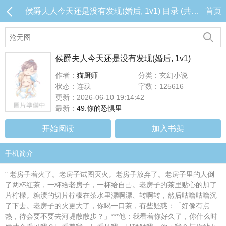
侯爵夫人今天还是没有发现(婚后, 1v1) 目录 (共49章)
首页
侯爵夫人今天还是没有发现(婚后, 1v1)
作者：
猫厨师
分类：玄幻小说
状态：连载
字数：125616
更新：2026-06-10 19:14:42
最新：
49.你的恐惧里
开始阅读
加入书架
手机简介
" 老房子着火了。老房子试图灭火。老房子放弃了。老房子里的人倒
了两杯红茶，一杯给老房子，一杯给自己。老房子的茶里贴心的加了
片柠檬。糖渍的切片柠檬在茶水里漂啊漂、转啊转，然后咕噜咕噜沉
了下去。老房子的火更大了，你喝一口茶，有些疑惑：「好像有点
热，待会要不要去河堤散散步？」***他：我看着你好久了，你什么时