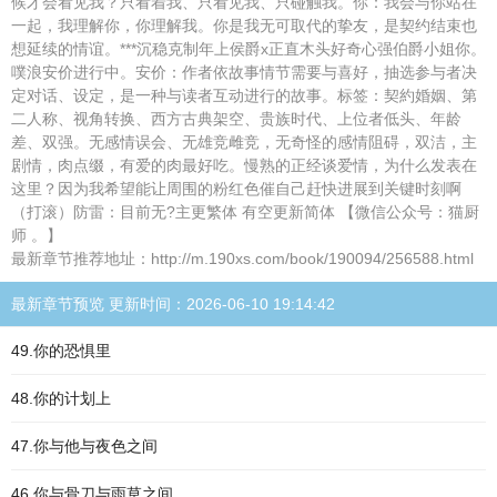
候才会看见我？只看着我、只看见我、只碰触我。你：我会与你站在
一起，我理解你，你理解我。你是我无可取代的挚友，是契约结束也
想延续的情谊。***沉稳克制年上侯爵x正直木头好奇心强伯爵小姐你。
噗浪安价进行中。安价：作者依故事情节需要与喜好，抽选参与者决
定对话、设定，是一种与读者互动进行的故事。标签：契約婚姻、第
二人称、视角转换、西方古典架空、贵族时代、上位者低头、年龄
差、双强。无感情误会、无雄竞雌竞，无奇怪的感情阻碍，双洁，主
剧情，肉点缀，有爱的肉最好吃。慢熟的正经谈爱情，为什么发表在
这里？因为我希望能让周围的粉红色催自己赶快进展到关键时刻啊
（打滚）防雷：目前无?主更繁体 有空更新简体 【微信公众号：猫厨
师 。】
最新章节推荐地址：http://m.190xs.com/book/190094/256588.html
最新章节预览 更新时间：2026-06-10 19:14:42
49.你的恐惧里
48.你的计划上
47.你与他与夜色之间
46.你与骨刀与雨草之间