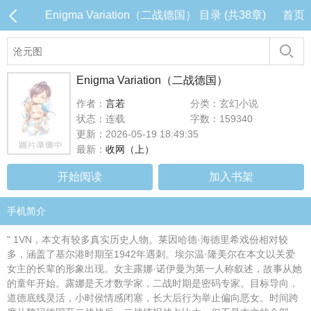
Enigma Variation（二战德国） 目录 (共38章)
首页
Enigma Variation（二战德国）
作者：
言若
分类：玄幻小说
状态：连载
字数：159340
更新：2026-05-19 18:49:35
最新：
收网（上）
开始阅读
加入书架
手机简介
" 1VN，本文有较多真实历史人物。莱因哈德·海德里希戏份相对较
多，涵盖了基尔港时期至1942年遇刺。埃尔温·隆美尔在本文以关爱
女主的长辈的形象出现。女主露娜·诺伊曼为第一人称叙述，故事从她
的童年开始。露娜是天才数学家，二战时期是密码专家。目标导向，
道德底线灵活，小时侯情感闭塞，长大后行为举止偏向恶女。时间跨