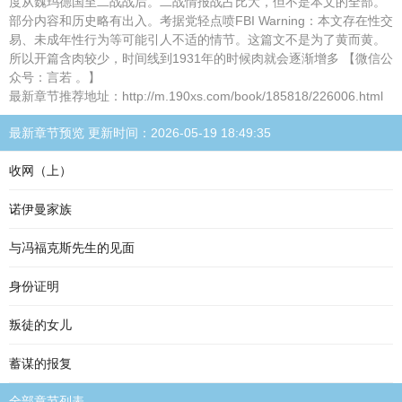
度从魏玛德国至二战战后。二战情报战占比大，但不是本文的全部。
部分内容和历史略有出入。考据党轻点喷FBI Warning：本文存在性交
易、未成年性行为等可能引人不适的情节。这篇文不是为了黄而黄。
所以开篇含肉较少，时间线到1931年的时候肉就会逐渐增多 【微信公
众号：言若 。】
最新章节推荐地址：http://m.190xs.com/book/185818/226006.html
最新章节预览 更新时间：2026-05-19 18:49:35
收网（上）
诺伊曼家族
与冯福克斯先生的见面
身份证明
叛徒的女儿
蓄谋的报复
全部章节列表