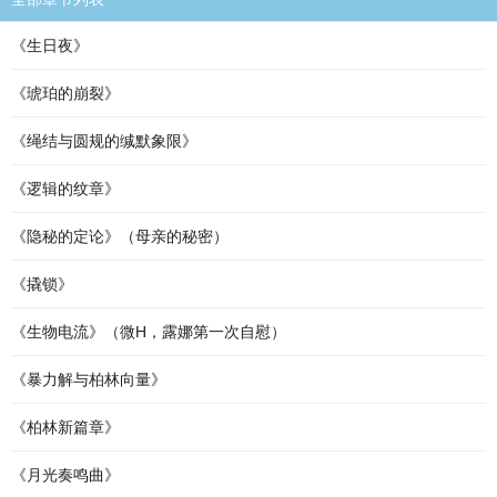
《生日夜》
《琥珀的崩裂》
《绳结与圆规的缄默象限》
《逻辑的纹章》
《隐秘的定论》（母亲的秘密）
《撬锁》
《生物电流》（微H，露娜第一次自慰）
《暴力解与柏林向量》
《柏林新篇章》
《月光奏鸣曲》