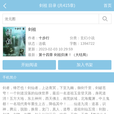
剑祖 目录 (共415章)
首页
剑祖
作者：
十步行
分类：玄幻小说
状态：连载
字数：1394722
更新：2023-02-03 10:29:59
最新：
第十四章 剑祖归来！（大结局）
开始阅读
加入书架
手机简介
剑者，锋芒也！剑仙者，上达青冥，下至九幽，御剑千里，剑破苍
穹！一个剑道没落的仙侠世界，最后一名道祖玉皇登天路，身死道
消！五方大地，东土神州，西天佛土，南荒妖域，北海魔渊，中土鬼
都！一名现代青年重生上古，降临其中！……仙道九境：道基，识
神，腾云，脱胎，换骨，龙门，真人，道尊，道祖剑仙五境：剑胎，