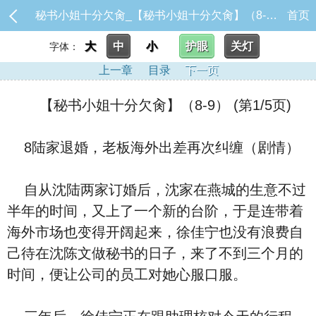
秘书小姐十分欠肏_【秘书小姐十分欠肏】（8-9）
首页
大
中
小
护眼
关灯
字体：
上一章
目录
下一页
【秘书小姐十分欠肏】（8-9） (第1/5页)
8陆家退婚，老板海外出差再次纠缠（剧情）
自从沈陆两家订婚后，沈家在燕城的生意不过
半年的时间，又上了一个新的台阶，于是连带着
海外市场也变得开阔起来，徐佳宁也没有浪费自
己待在沈陈文做秘书的日子，来了不到三个月的
时间，便让公司的员工对她心服口服。