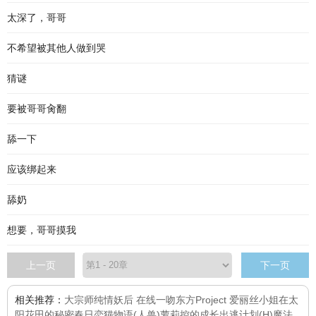
太深了，哥哥
不希望被其他人做到哭
猜谜
要被哥哥肏翻
舔一下
应该绑起来
舔奶
想要，哥哥摸我
上一页
下一页
相关推荐：
大宗师
纯情妖后 在线一吻
东方Project 爱丽丝小姐在太
阳花田的秘密
春日恋猫物语(人兽)
萝莉控的成长
出逃计划(H)
魔法