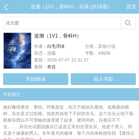
逆溯（1V1，骨科H） 目录 (共24章)
首页
逆溯（1V1，骨科H）
作者：
白毛浮绿
分类：其他小说
状态：连载
字数：49606
更新：2026-07-07 21:31:37
最新：
夹住
开始阅读
加入书架
手机简介
她好像很紧张，害怕。呼吸急促，却又不敢抬头看他。低顺着的模
样，实在是太过犯规。他忽然就有了不好的念头。这个念头让他下面
那根东西以不可理喻的速度硬了起来。硬邦邦的，压都压不下
去。......孙京玧试图说服自己这是正常的生理反应。他是个男人。而
且是个健康的男人。长年累月的健身，每个月的体检报告指 【微信公