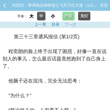
向阳归：带球跑后律师老公飞升万亿大佬（1v1 破镜重圆）_第三十三章通风报信
首页
大
中
小
护眼
关灯
字体：
上一章
目录
下一页
第三十三章通风报信 (第1/2页)
程奕朗的脸上终于出现了困惑，好像一直在说
别人的事儿，怎么最后话题竟然跑到了自己身上
了。
他脑子还在混沌，完全无法思考：
“为什么？”