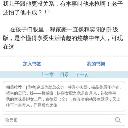
我儿子跟他更没关系，有本事叫他来抢啊！老子
还怕了他不成？！”
在孩子们眼里，程家豪一直像程奕阳的升级
版，是个懂得享受生活情趣的悠哉中年人，可现
在这
加入书签
我的书架
上一章
目录
下一页
相关推荐：
[佐鸣]穿成佐助怎么办
,
冲喜小夫郎
,
极品美眉守护者
,
褚何的日记
,
我——机械癖
,
快穿女配之我是白月光
,
花都往事
,
我的丝袜美脚女上司
,
泰德堡（全）
,
修真者的动漫生活录
,
天上
掉下个皇帝来
,
异界后宫之旅