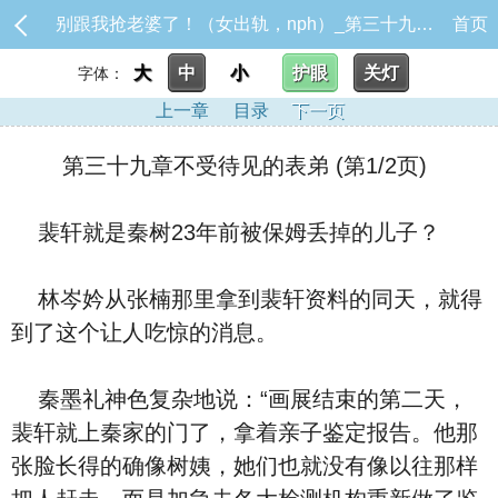
别跟我抢老婆了！（女出轨，nph）_第三十九章不受待见的表弟
首页
大
中
小
护眼
关灯
字体：
上一章
目录
下一页
第三十九章不受待见的表弟 (第1/2页)
裴轩就是秦树23年前被保姆丢掉的儿子？
林岑妗从张楠那里拿到裴轩资料的同天，就得
到了这个让人吃惊的消息。
秦墨礼神色复杂地说：“画展结束的第二天，
裴轩就上秦家的门了，拿着亲子鉴定报告。他那
张脸长得的确像树姨，她们也就没有像以往那样