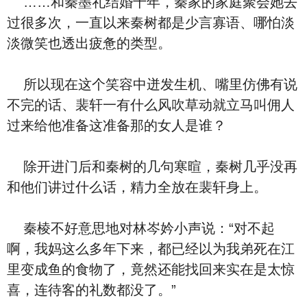
……和秦墨礼结婚十年，秦家的家庭聚会她去
过很多次，一直以来秦树都是少言寡语、哪怕淡
淡微笑也透出疲惫的类型。
所以现在这个笑容中迸发生机、嘴里仿佛有说
不完的话、裴轩一有什么风吹草动就立马叫佣人
过来给他准备这准备那的女人是谁？
除开进门后和秦树的几句寒暄，秦树几乎没再
和他们讲过什么话，精力全放在裴轩身上。
秦棱不好意思地对林岑妗小声说：“对不起
啊，我妈这么多年下来，都已经以为我弟死在江
里变成鱼的食物了，竟然还能找回来实在是太惊
喜，连待客的礼数都没了。”