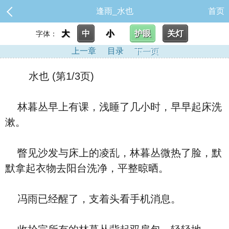
逢雨_水也
首页
大
中
小
护眼
关灯
字体：
上一章
目录
下一页
水也 (第1/3页)
林暮丛早上有课，浅睡了几小时，早早起床洗
漱。
瞥见沙发与床上的凌乱，林暮丛微热了脸，默
默拿起衣物去阳台洗净，平整晾晒。
冯雨已经醒了，支着头看手机消息。