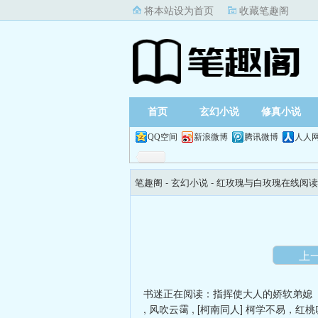
将本站设为首页
收藏笔趣阁
首页
玄幻小说
修真小说
QQ空间
新浪微博
腾讯微博
人人
笔趣阁
- 玄幻小说 -
红玫瑰与白玫瑰在线阅读
上
书迷正在阅读：
指挥使大人的娇软弟媳（糙
,
风吹云霭
,
[柯南同人] 柯学不易，红桃