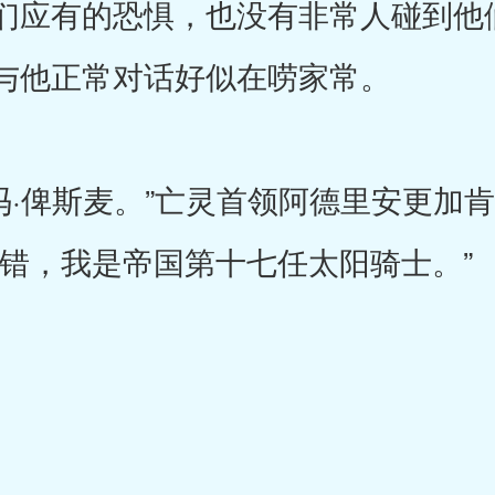
们应有的恐惧，也没有非常人碰到他
与他正常对话好似在唠家常。
冯·俾斯麦。”亡灵首领阿德里安更加
不错，我是帝国第十七任太阳骑士。”