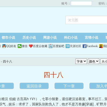
账号：
密码
都市小说
历史小说
网游小说
科幻小说
言情小说
网
QQ好友
微信
百度云收藏
百度贴吧
天涯社区
Facebook
我
- 四十八
四十八
一章
返回目录
下一章
加入
汉 伯媳 古言高h 1V1）
,
七零小辣妻，退伍硬汉追着宠
,
事不过三
,
叹气
,
娱乐：求求了，国家队别欺负人了
,
他才不是万兽嫌[穿越]
,
旷野月色