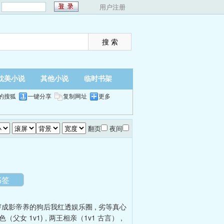
：
用户注册
耽美小说
其他小说
临时书架
的搜狐
一键分享
复制网址
更多
翻页
夜间
书签
穿成影帝养的狗后我红透娱乐圈
,
劣等真心
（父女 1v1)
,
两王相亲（1v1 古言）
,