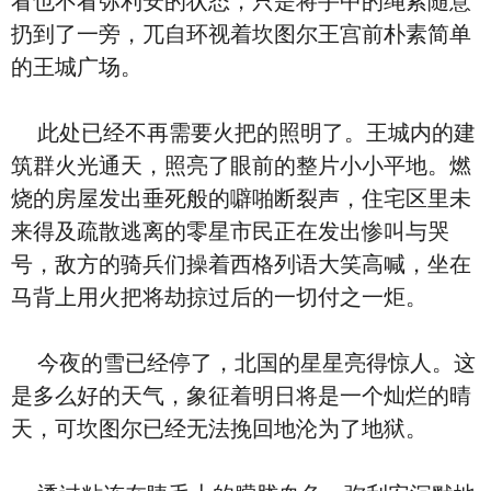
看也不看弥利安的状态，只是将手中的绳索随意
扔到了一旁，兀自环视着坎图尔王宫前朴素简单
的王城广场。
此处已经不再需要火把的照明了。王城内的建
筑群火光通天，照亮了眼前的整片小小平地。燃
烧的房屋发出垂死般的噼啪断裂声，住宅区里未
来得及疏散逃离的零星市民正在发出惨叫与哭
号，敌方的骑兵们操着西格列语大笑高喊，坐在
马背上用火把将劫掠过后的一切付之一炬。
今夜的雪已经停了，北国的星星亮得惊人。这
是多么好的天气，象征着明日将是一个灿烂的晴
天，可坎图尔已经无法挽回地沦为了地狱。