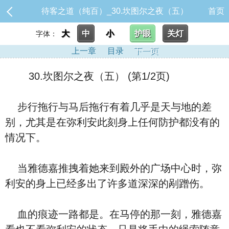
待客之道（纯百）_30.坎图尔之夜（五）
首页
大
中
小
护眼
关灯
字体：
上一章
目录
下一页
30.坎图尔之夜（五） (第1/2页)
步行拖行与马后拖行有着几乎是天与地的差
别，尤其是在弥利安此刻身上任何防护都没有的
情况下。
当雅德嘉推拽着她来到殿外的广场中心时，弥
利安的身上已经多出了许多道深深的剐蹭伤。
血的痕迹一路都是。在马停的那一刻，雅德嘉