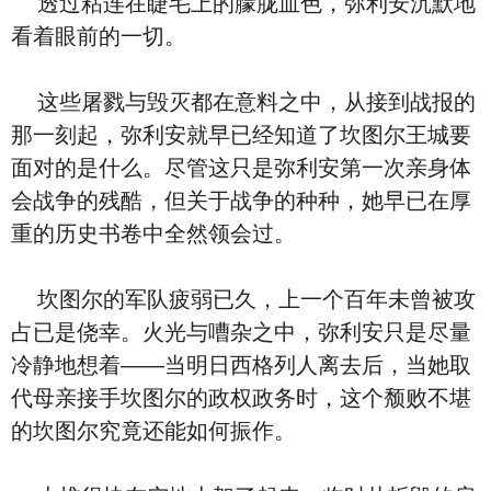
透过粘连在睫毛上的朦胧血色，弥利安沉默地
看着眼前的一切。
这些屠戮与毁灭都在意料之中，从接到战报的
那一刻起，弥利安就早已经知道了坎图尔王城要
面对的是什么。尽管这只是弥利安第一次亲身体
会战争的残酷，但关于战争的种种，她早已在厚
重的历史书卷中全然领会过。
坎图尔的军队疲弱已久，上一个百年未曾被攻
占已是侥幸。火光与嘈杂之中，弥利安只是尽量
冷静地想着——当明日西格列人离去后，当她取
代母亲接手坎图尔的政权政务时，这个颓败不堪
的坎图尔究竟还能如何振作。