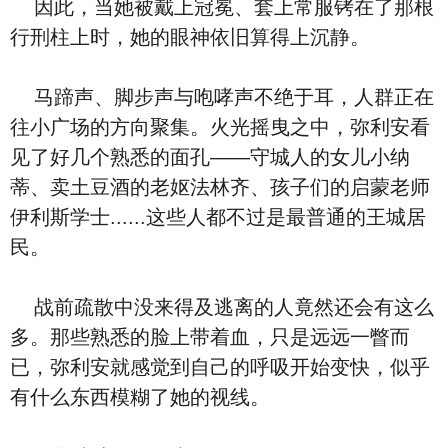
因此，当她被戴上冠冕、套上常服铐在了那根
行刑柱上时，她的眼神依旧算得上沉静。
马蹄声、脚步声与咆哮声不绝于耳，人群正在
往小广场的方向聚集。火光摇曳之中，弥利安看
见了好几个熟悉的面孔——守城人的女儿小纳
蒂、卖土豆酒的老妪法林齐、孩子们的启蒙老师
伊利斯学士......这些人都不过是最普通的王城居
民。
战前疏散中没来得及逃离的人竟然还会有这么
多。那些熟悉的脸上带着血，只是远远一瞥而
已，弥利安就感觉到自己的呼吸开始变快，似乎
有什么东西模糊了她的视线。