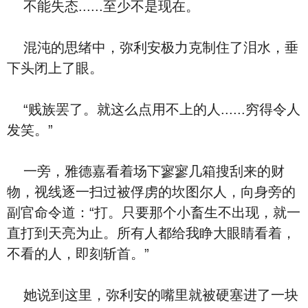
不能失态......至少不是现在。
混沌的思绪中，弥利安极力克制住了泪水，垂
下头闭上了眼。
“贱族罢了。就这么点用不上的人......穷得令人
发笑。”
一旁，雅德嘉看着场下寥寥几箱搜刮来的财
物，视线逐一扫过被俘虏的坎图尔人，向身旁的
副官命令道：“打。只要那个小畜生不出现，就一
直打到天亮为止。所有人都给我睁大眼睛看着，
不看的人，即刻斩首。”
她说到这里，弥利安的嘴里就被硬塞进了一块