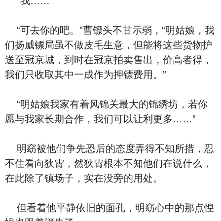
“我……”
“可去你的吧。”曹镖头不甘示弱，“明姑娘，我
们扬威镖局虽不做皮毛生意，但能将这些货物护
送至冠京城，到时在冠京拍卖售出，价高者得，
我们只收取其中一成作为押镖费用。”
“明姑娘我家有着风锦关最大的锦绣坊，若你
愿与我家长期合作，我们可以让利更多……”
明窈被他们争先恐后的态度弄得不知所措，忍
不住看向狄霄，然狄霄根本不知他们在说什么，
在此除了镇场子，实在没旁的用处。
但看着他平静依旧的面孔，明窈心中的那点惶