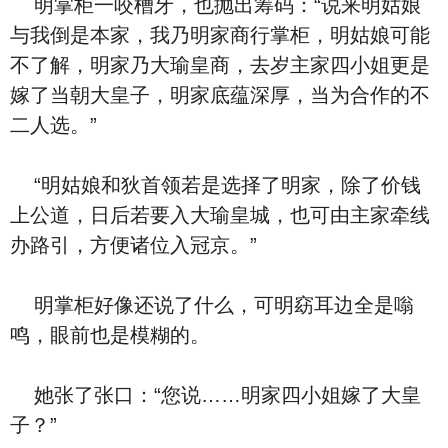
明掌柜一咬槽牙，也抛出筹码：“说来明姑娘
与我倒是本家，我乃明家商行掌柜，明姑娘可能
不了解，明家乃大瑜皇商，去岁主家四小姐更是
嫁了当朝大皇子，明家底蕴深厚，当为合作的不
二人选。”
“明姑娘和狄首领若是选择了明家，除了价钱
上公道，日后若要入大瑜皇城，也可由主家牵线
办路引，方便诸位入冠京。”
明掌柜好像还说了什么，可明窈耳边全是嗡
鸣，眼前也是模糊的。
她张了张口：“您说……明家四小姐嫁了大皇
子？”