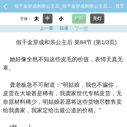
假千金穿成和亲公主后_假千金穿成和亲公主后 第84节
首页
大
中
小
护眼
关灯
字体：
上一章
目录
下一页
假千金穿成和亲公主后 第84节 (第1/3页)
她好像全然不知这些皮毛的价值，表情天真无
辜。
龚老板急不可耐道：“明姑娘，我也不骗你，
皮货在大瑜甚是稀有，我龚家世代专精皮货，无
奈原材料稀少，明姑娘若愿将这些货物尽数售卖
给我龚家，我家定给出最公道的价格。”