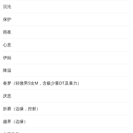
沉沦
保护
雨夜
心意
伊始
降温
春梦（轻微男S女M，含极少量DT及暴力）
厌恶
折磨（边缘，控射）
越界（边缘）