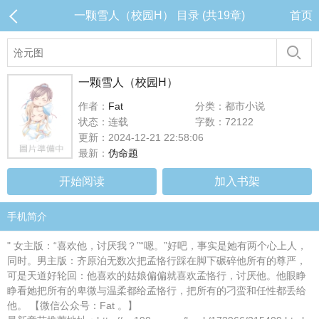
一颗雪人（校园H） 目录 (共19章)
首页
一颗雪人（校园H）
作者：
Fat
分类：都市小说
状态：连载
字数：72122
更新：2024-12-21 22:58:06
最新：
伪命题
开始阅读
加入书架
手机简介
" 女主版：“喜欢他，讨厌我？”“嗯。”好吧，事实是她有两个心上人，
同时。男主版：齐原泊无数次把孟恪行踩在脚下碾碎他所有的尊严，
可是天道好轮回：他喜欢的姑娘偏偏就喜欢孟恪行，讨厌他。他眼睁
睁看她把所有的卑微与温柔都给孟恪行，把所有的刁蛮和任性都丢给
他。 【微信公众号：Fat 。】