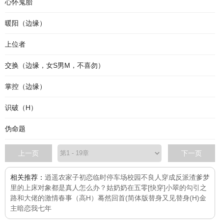
心怀鬼胎
暖阳（边缘）
上位者
交换（边缘，女S男M，不喜勿）
掌控（边缘）
识破（H）
伪命题
上一页
下一页
相关推荐：
逍遥农家子
初恋
临时停车场
校园不良人
穿成反派渣爹
梦
里的上床对象都是真人怎么办？
姑奶奶在五零
[快穿]小翠的勾引之
路
和大佬的激情春事（高H）
蓦然回首(简体版
替身又见替身(H)
金
主暗恋我七年